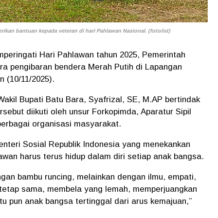
kan bantuan kepada veteran di hari Pahlawan Nasional. (foto/ist)
eringati Hari Pahlawan tahun 2025, Pemerintah
a pengibaran bendera Merah Putih di Lapangan
 (10/11/2025).
kil Bupati Batu Bara, Syafrizal, SE, M.AP bertindak
sebut diikuti oleh unsur Forkopimda, Aparatur Sipil
 berbagai organisasi masyarakat.
teri Sosial Republik Indonesia yang menekankan
an harus terus hidup dalam diri setiap anak bangsa.
engan bambu runcing, melainkan dengan ilmu, empati,
tetap sama, membela yang lemah, memperjuangkan
u pun anak bangsa tertinggal dari arus kemajuan,”