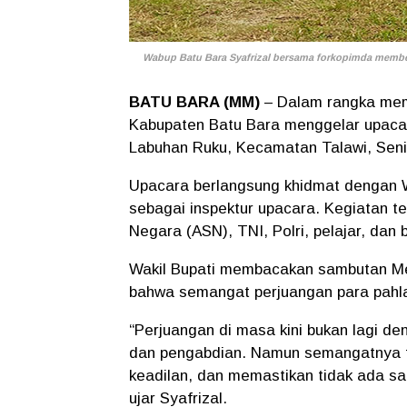
Wabup Batu Bara Syafrizal bersama forkopimda memberi
BATU BARA (MM)
– Dalam rangka memp
Kabupaten Batu Bara menggelar upacar
Labuhan Ruku, Kecamatan Talawi, Senin
Upacara berlangsung khidmat dengan Wa
sebagai inspektur upacara. Kegiatan ter
Negara (ASN), TNI, Polri, pelajar, dan
Wakil Bupati membacakan sambutan Men
bahwa semangat perjuangan para pahlaw
“Perjuangan di masa kini bukan lagi d
dan pengabdian. Namun semangatnya 
keadilan, dan memastikan tidak ada sat
ujar Syafrizal.