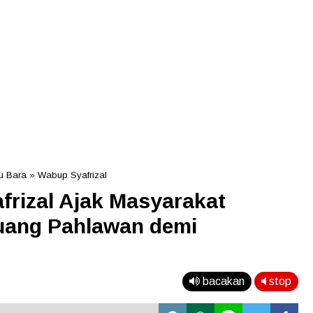
u Bara
»
Wabup Syafrizal
frizal Ajak Masyarakat
uang Pahlawan demi
bacakan
stop