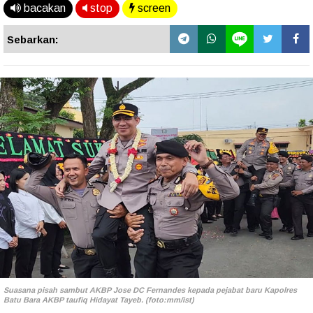
bacakan
stop
screen
Sebarkan:
Suasana pisah sambut AKBP Jose DC Fernandes kepada pejabat baru Kapolres
Batu Bara AKBP taufiq Hidayat Tayeb. (foto:mm/ist)