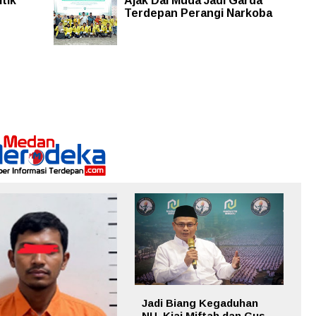
tik
Ajak Dai Muda Jadi Garda
Terdepan Perangi Narkoba
Jadi Biang Kegaduhan
NU, Kiai Miftah dan Gus