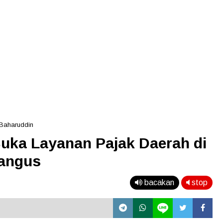
 Baharuddin
uka Layanan Pajak Daerah di
angus
bacakan
stop