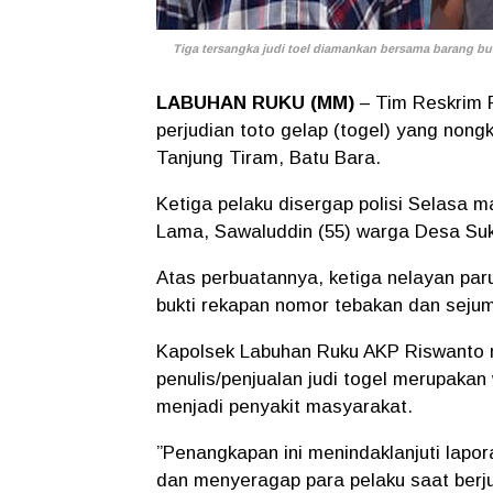
Tiga tersangka judi toel diamankan bersama barang bukt
LABUHAN RUKU (MM)
– Tim Reskrim 
perjudian toto gelap (togel) yang non
Tanjung Tiram, Batu Bara.
Ketiga pelaku disergap polisi Selasa 
Lama, Sawaluddin (55) warga Desa Suk
Atas perbuatannya, ketiga nelayan paru
bukti rekapan nomor tebakan dan sejum
Kapolsek Labuhan Ruku AKP Riswanto 
penulis/penjualan judi togel merupaka
menjadi penyakit masyarakat.
”Penangkapan ini menindaklanjuti lapora
dan menyeragap para pelaku saat berju