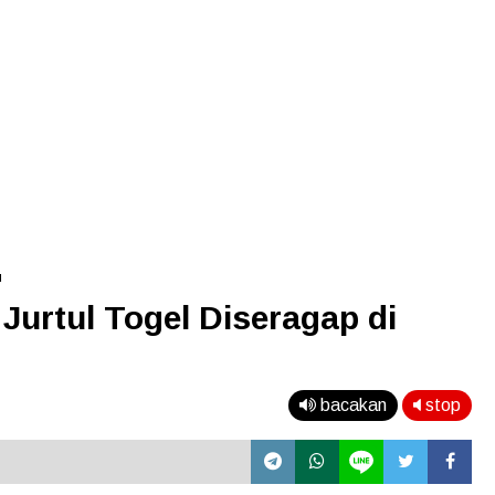
u
Jurtul Togel Diseragap di
bacakan
stop