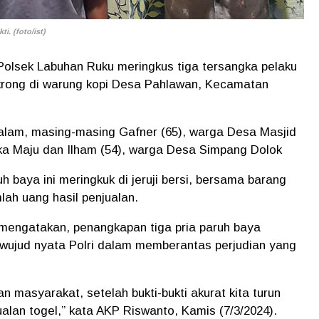
i. (foto/ist)
Polsek Labuhan Ruku meringkus tiga tersangka pelaku
gkrong di warung kopi Desa Pahlawan, Kecamatan
malam, masing-masing Gafner (65), warga Desa Masjid
a Maju dan Ilham (54), warga Desa Simpang Dolok
h baya ini meringkuk di jeruji bersi, bersama barang
lah uang hasil penjualan.
mengatakan, penangkapan tiga pria paruh baya
n wujud nyata Polri dalam memberantas perjudian yang
n masyarakat, setelah bukti-bukti akurat kita turun
alan togel,” kata AKP Riswanto, Kamis (7/3/2024).