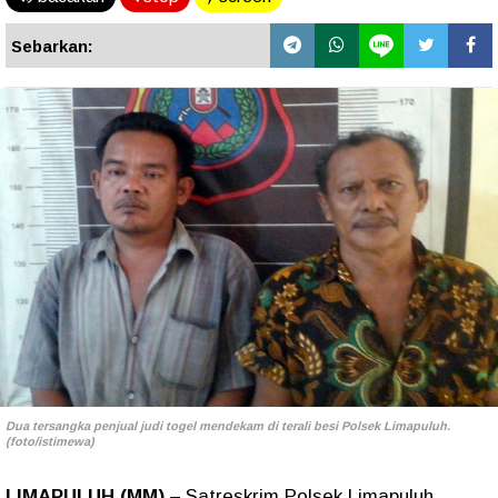
Sebarkan:
Dua tersangka penjual judi togel mendekam di terali besi Polsek Limapuluh.
(foto/istimewa)
LIMAPULUH (MM)
– Satreskrim Polsek Limapuluh,