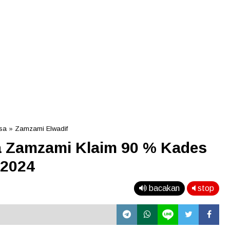
sa
»
Zamzami Elwadif
a Zamzami Klaim 90 % Kades
 2024
bacakan
stop