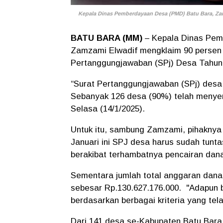
Kepala Dinas Pemberdayaan Desa (PMD) Batu Bara, Zamz
BATU BARA (MM)
– Kepala Dinas Pem
Zamzami Elwadif mengklaim 90 persen
Pertanggungjawaban (SPj) Desa Tahun
“Surat Pertanggungjawaban (SPj) desa
Sebanyak 126 desa (90%) telah menyer
Selasa (14/1/2025).
Untuk itu, sambung Zamzami, pihaknya
Januari ini SPJ desa harus sudah tunt
berakibat terhambatnya pencairan dana
Sementara jumlah total anggaran dana 
sebesar Rp.130.627.176.000. "Adapun b
berdasarkan berbagai kriteria yang tel
Dari 141 desa se-Kabupaten Batu Bara 