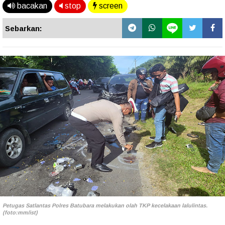
bacakan
stop
screen
Sebarkan:
Petugas Satlantas Polres Batubara melakukan olah TKP kecelakaan lalulintas.
(foto:mm/ist)