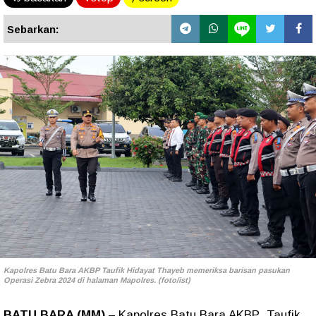
Sebarkan:
Kapolres Batu Bara AKBP Taufik Hidayat Thayeb memeriksa barisan pasukan
Operasi Zebra 2024 di halaman Mapolres. (foto/ist)
BATU BARA (MM)
– Kapolres Batu Bara AKBP Taufik