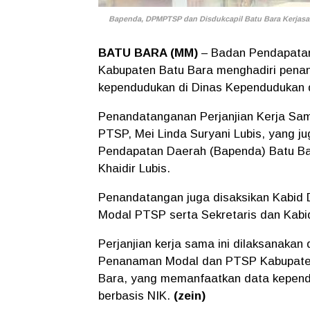
Bapenda, DPMPTSP dan Disdukcapil Batu Bara Kerjasa
BATU BARA (MM)
– Badan Pendapatan
Kabupaten Batu Bara menghadiri pena
kependudukan di Dinas Kependudukan da
Penandatanganan Perjanjian Kerja Sa
PTSP, Mei Linda Suryani Lubis, yang j
Pendapatan Daerah (Bapenda) Batu Ba
Khaidir Lubis.
Penandatangan juga disaksikan Kabid 
Modal PTSP serta Sekretaris dan Kab
Perjanjian kerja sama ini dilaksanaka
Penanaman Modal dan PTSP Kabupaten
Bara, yang memanfaatkan data kependu
berbasis NIK.
(zein)