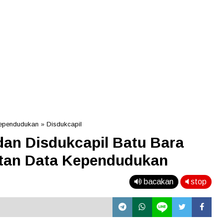
ependudukan
»
Disdukcapil
an Disdukcapil Batu Bara
tan Data Kependudukan
bacakan
stop