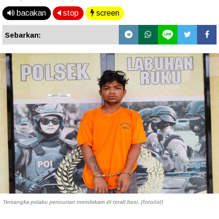
bacakan
stop
screen
Sebarkan:
Tersangka pelaku pencurian mendekam di terali besi. (foto/ist)