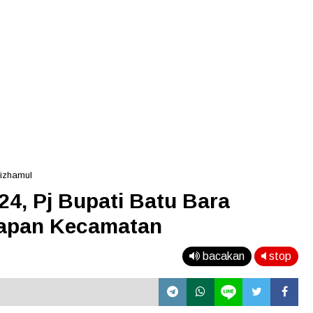
Nizhamul
4, Pj Bupati Batu Bara
iapan Kecamatan
bacakan
stop