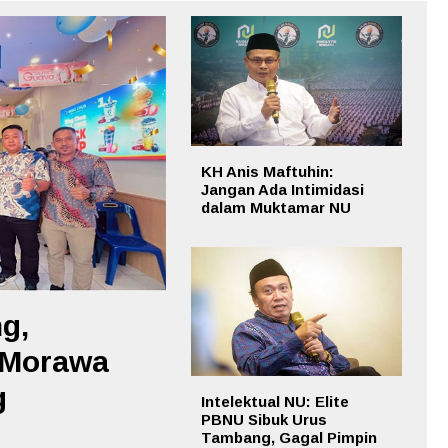
KH Anis Maftuhin:
Jangan Ada Intimidasi
dalam Muktamar NU
g,
 Morawa
g
Intelektual NU: Elite
PBNU Sibuk Urus
Tambang, Gagal Pimpin