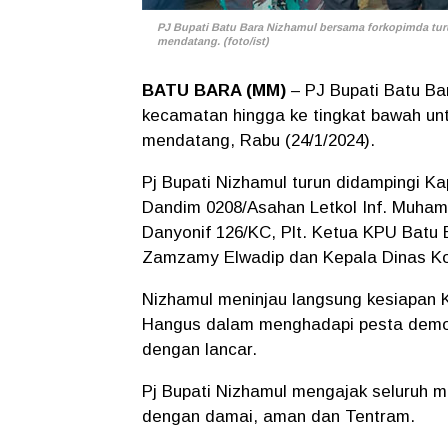
PJ Bupati Batu Bara Nizhamul bersama forkopimda tu
mendatang. (foto/ist)
BATU BARA (MM)
– PJ Bupati Batu Bar
kecamatan hingga ke tingkat bawah un
mendatang, Rabu (24/1/2024).
Pj Bupati Nizhamul turun didampingi K
Dandim 0208/Asahan Letkol Inf. Muham
Danyonif 126/KC, Plt. Ketua KPU Batu
Zamzamy Elwadip dan Kepala Dinas Kom
Nizhamul meninjau langsung kesiapan
Hangus dalam menghadapi pesta demo
dengan lancar.
Pj Bupati Nizhamul mengajak seluruh m
dengan damai, aman dan Tentram.