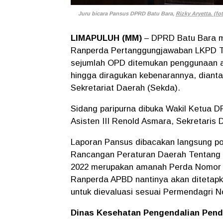
Juru bicara Pansus DPRD Batu Bara,
Rizky Aryetta. (fot
LIMAPULUH (MM)
– DPRD Batu Bara m
Ranperda Pertanggungjawaban LKPD TA
sejumlah OPD ditemukan penggunaan a
hingga diragukan kebenarannya, diant
Sekretariat Daerah (Sekda).
Sidang paripurna dibuka Wakil Ketua DP
Asisten III Renold Asmara, Sekretaris
Laporan Pansus dibacakan langsung poli
Rancangan Peraturan Daerah Tentang
2022 merupakan amanah Perda Nomor 1
Ranperda APBD nantinya akan ditetapk
untuk dievaluasi sesuai Permendagri N
Dinas Kesehatan Pengendalian Pend