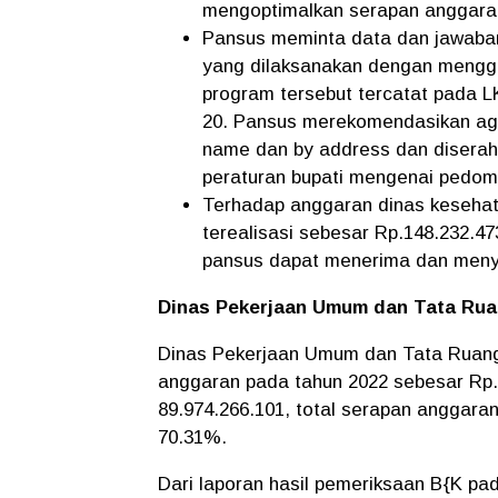
mengoptimalkan serapan anggara
Pansus meminta data dan jawaban
yang dilaksanakan dengan mengg
program tersebut tercatat pada L
20. Pansus merekomendasikan aga
name dan by address dan diserahk
peraturan bupati mengenai pedo
Terhadap anggaran dinas kesehat
terealisasi sebesar Rp.148.232.4
pansus dapat menerima dan menye
Dinas Pekerjaan Umum dan Tata Rua
Dinas Pekerjaan Umum dan Tata Ruang 
anggaran pada tahun 2022 sebesar Rp. 
89.974.266.101, total serapan anggar
70.31%.
Dari laporan hasil pemeriksaan B{K pa