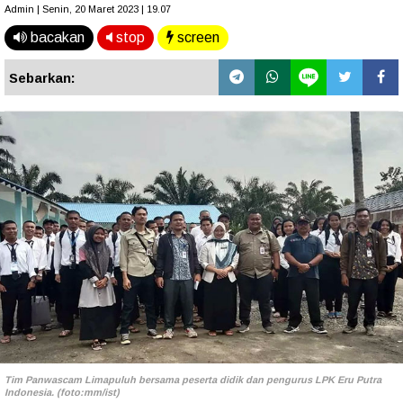
Admin | Senin, 20 Maret 2023 | 19.07
bacakan
stop
screen
Sebarkan:
Tim Panwascam Limapuluh bersama peserta didik dan pengurus LPK Eru Putra
Indonesia. (foto:mm/ist)