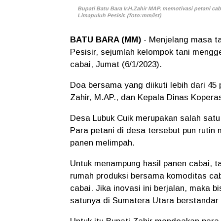
Bupati Batu Bara Ir.H.Zahir MAP, memotivasi petani c
Limapuluh Pesisir. (foto:mm/ist)
BATU BARA (MM)
- Menjelang masa ta
Pesisir, sejumlah kelompok tani mengg
cabai, Jumat (6/1/2023).
Doa bersama yang diikuti lebih dari 45 p
Zahir, M.AP., dan Kepala Dinas Koperas
Desa Lubuk Cuik merupakan salah satu 
Para petani di desa tersebut pun ruti
panen melimpah.
Untuk menampung hasil panen cabai, 
rumah produksi bersama komoditas cab
cabai. Jika inovasi ini berjalan, maka 
satunya di Sumatera Utara berstandar 