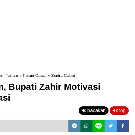
sim Tanam
»
Petani Cabai
»
Sentra Cabai
 Bupati Zahir Motivasi
asi
bacakan
stop