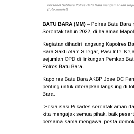
Personel Sabhara Polres Batu Bara mengamankan unjuk
(foto:mm/ist)
BATU BARA (MM)
– Polres Batu Bara
Serentak tahun 2022, di halaman Mapolr
Kegiatan dihadiri langsung Kapolres 
Bara Sakti Alam Siregar, Pasi Intel Kej
sejumlah OPD di linkungan Pemkab Bat
Polres Batu Bara.
Kapolres Batu Bara AKBP Jose DC Fer
penting untuk diterapkan langsung di 
Bara.
“Sosialisasi Pilkades serentak aman da
kita mengajak semua pihak, baik peser
bersama-sama mengawal pesta demokra