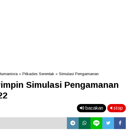
Humaniora
»
Pilkades Serentak
»
Simulasi Pengamanan
Pimpin Simulasi Pengamanan
22
bacakan
stop