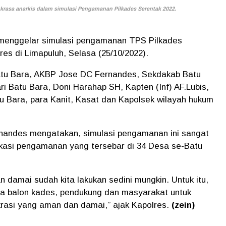
rasa anarkis dalam simulasi Pengamanan Pilkades Serentak 2022.
 menggelar simulasi pengamanan TPS Pilkades
es di Limapuluh, Selasa (25/10/2022).
Batu Bara, AKBP Jose DC Fernandes, Sekdakab Batu
ari Batu Bara, Doni Harahap SH, Kapten (Inf) AF.Lubis,
u Bara, para Kanit, Kasat dan Kapolsek wilayah hukum
nandes mengatakan, simulasi pengamanan ini sangat
lokasi pengamanan yang tersebar di 34 Desa se-Batu
n damai sudah kita lakukan sedini mungkin. Untuk itu,
ta balon kades, pendukung dan masyarakat untuk
si yang aman dan damai,” ajak Kapolres.
(zein)