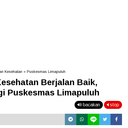
an Kesehatan
»
Puskesmas Limapuluh
esehatan Berjalan Baik,
gi Puskesmas Limapuluh
bacakan
stop