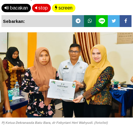
bacakan
stop
screen
Sebarkan:
Pj Ketua Dekranasda Batu Bara, dr Febyriani Heri Wahyudi. (foto/ist)