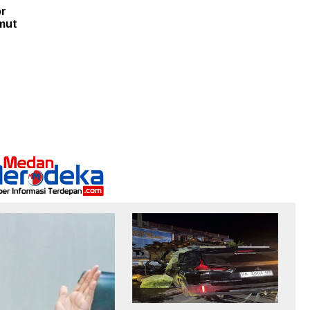
or
mut