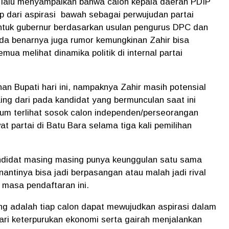
 lalu menyampaikan bahwa calon kepala daerah PDIP
ap dari aspirasi bawah sebagai perwujudan partai
tuk gubernur berdasarkan usulan pengurus DPC dan
ada benarnya juga rumor kemungkinan Zahir bisa
mua melihat dinamika politik di internal partai
nan Bupati hari ini, nampaknya Zahir masih potensial
ing dari pada kandidat yang bermunculan saat ini
elum terlihat sosok calon independen/perseorangan
t partai di Batu Bara selama tiga kali pemilihan
ndidat masing masing punya keunggulan satu sama
nantinya bisa jadi berpasangan atau malah jadi rival
masa pendaftaran ini.
ing adalah tiap calon dapat mewujudkan aspirasi dalam
ri keterpurukan ekonomi serta gairah menjalankan