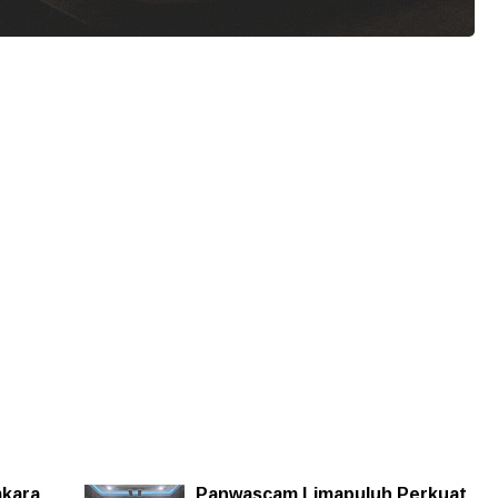
mkara
Panwascam Limapuluh Perkuat