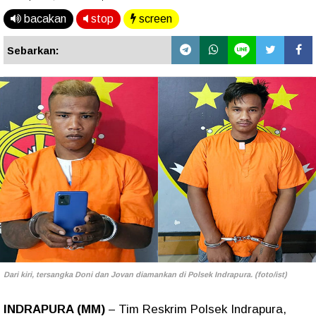
bacakan
stop
screen
Sebarkan:
Dari kiri, tersangka Doni dan Jovan diamankan di Polsek Indrapura. (foto/ist)
INDRAPURA (MM)
– Tim Reskrim Polsek Indrapura,