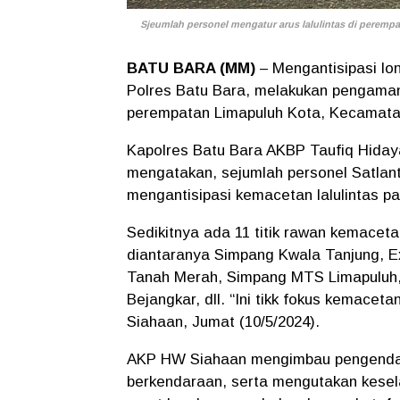
Sjeumlah personel mengatur arus lalulintas di perempat
BATU BARA (MM)
– Mengantisipasi lo
Polres Batu Bara, melakukan pengamanan
perempatan Limapuluh Kota, Kecamatan
Kapolres Batu Bara AKBP Taufiq Hiday
mengatakan, sejumlah personel Satlant
mengantisipasi kemacetan lalulintas pa
Sedikitnya ada 11 titik rawan kemacet
diantaranya Simpang Kwala Tanjung, Ex
Tanah Merah, Simpang MTS Limapuluh,
Bejangkar, dll. “Ini tikk fokus kemacet
Siahaan, Jumat (10/5/2024).
AKP HW Siahaan mengimbau pengendar
berkendaraan, serta mengutakan kesel