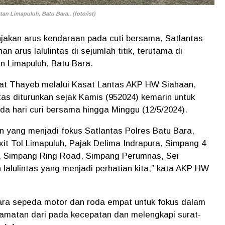
an Limapuluh, Batu Bara.. (foto/ist)
njakan arus kendaraan pada cuti bersama, Satlantas
 arus lalulintas di sejumlah titik, terutama di
 Limapuluh, Batu Bara.
at Thayeb melalui Kasat Lantas AKP HW Siahaan,
as diturunkan sejak Kamis (952024) kemarin untuk
da hari curi bersama hingga Minggu (12/5/2024).
an yang menjadi fokus Satlantas Polres Batu Bara,
it Tol Limapuluh, Pajak Delima Indrapura, Simpang 4
 Simpang Ring Road, Simpang Perumnas, Sei
an lalulintas yang menjadi perhatian kita,” kata AKP HW
a sepeda motor dan roda empat untuk fokus dalam
amatan dari pada kecepatan dan melengkapi surat-