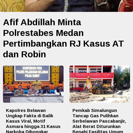
Afif Abdillah Minta
Polrestabes Medan
Pertimbangkan RJ Kasus AT
dan Robin
Kapolres Belawan
Pemkab Simalungun
Ungkap Fakta di Balik
Tancap Gas Pulihkan
Kasus Viral, Motif
Serbelawan Pascabanjir,
Asmara hingga 31 Kasus
Alat Berat Diturunkan
Narkoba Dibongkar
Benahi Fasilitas Umum