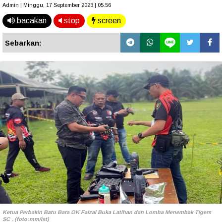
Admin | Minggu, 17 September 2023 | 05.56
bacakan
stop
screen
Sebarkan:
Ketua Perbakin Batu Bara OK Faizal Buka Latihan dan Lomba Menembak Tigers
SC . (foto:mm/ist)