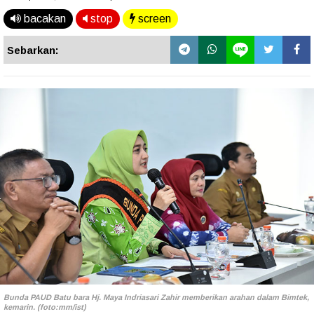
bacakan
stop
screen
Sebarkan:
Bunda PAUD Batu bara Hj. Maya Indriasari Zahir memberikan arahan dalam Bimtek,
kemarin. (foto:mm/ist)