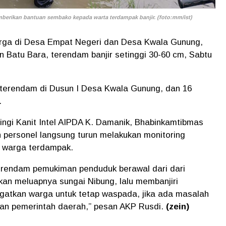
erikan bantuan sembako kepada warta terdampak banjir. (foto:mm/ist)
rga di Desa Empat Negeri dan Desa Kwala Gunung,
Batu Bara, terendam banjir setinggi 30-60 cm, Sabtu
terendam di Dusun I Desa Kwala Gunung, dan 16
.
ngi Kanit Intel AIPDA K. Damanik, Bhabinkamtibmas
h personel langsung turun melakukan monitoring
a warga terdampak.
erendam pemukiman penduduk berawal dari dari
kan meluapnya sungai Nibung, lalu membanjiri
ngatkan warga untuk tetap waspada, jika ada masalah
 dan pemerintah daerah,” pesan AKP Rusdi.
(zein)