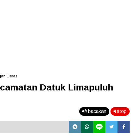
jan Deras
ecamatan Datuk Limapuluh
bacakan
stop