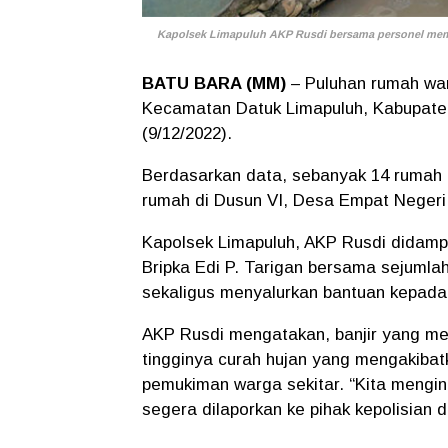
Kapolsek Limapuluh AKP Rusdi bersama personel memb
BATU BARA (MM)
– Puluhan rumah wa
Kecamatan Datuk Limapuluh, Kabupaten 
(9/12/2022).
Berdasarkan data, sebanyak 14 rumah 
rumah di Dusun VI, Desa Empat Negeri
Kapolsek Limapuluh, AKP Rusdi didampi
Bripka Edi P. Tarigan bersama sejumla
sekaligus menyalurkan bantuan kepad
AKP Rusdi mengatakan, banjir yang m
tingginya curah hujan yang mengakibat
pemukiman warga sekitar. “Kita mengi
segera dilaporkan ke pihak kepolisian