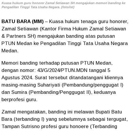
Kuasa hukum guru honorer Zamal Setiawan SH mengajukan memori banding ke
Pengadilan Tinggi Tata Usaha Negara. (foto/ist)
BATU BARA (MM)
– Kuasa hukum tenaga guru honorer,
Zamal Setiawan (Kantor Firma Hukum Zamal Setiawan
& Partners SH) mengajukan banding atas putusan
PTUN Medan ke Pengadilan Tinggi Tata Usaha Negara
Medan.
Memori banding terhadap putusan PTUN Medan,
dengan nomor: 43/G/2024/PTUN.MDN tanggal 5
Agustus 2024. Surat tersebut ditandatangani kliennya
masing-masing Suhariyati (Pembandung/penggugat I)
dan Sumira (Pembanding/Penggugat II), keduanya
berprofesi guru.
Zamal mengatakan, banding ini melawan Bupati Batu
Bara (terbanding I) yang sebelumnya sebagai tergugat,
Tampan Sutrisno profesi guru honoere (Terbanding