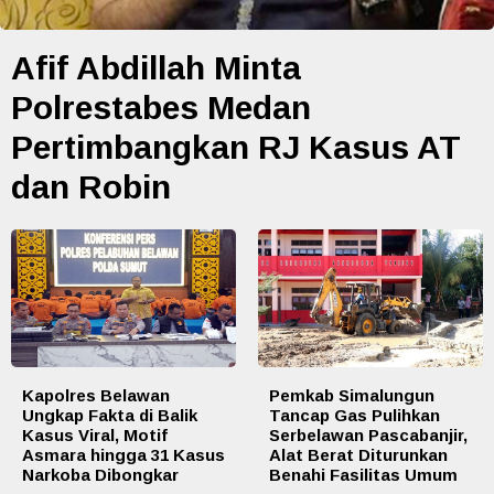
Afif Abdillah Minta
Polrestabes Medan
Pertimbangkan RJ Kasus AT
dan Robin
Kapolres Belawan
Pemkab Simalungun
Ungkap Fakta di Balik
Tancap Gas Pulihkan
Kasus Viral, Motif
Serbelawan Pascabanjir,
Asmara hingga 31 Kasus
Alat Berat Diturunkan
Narkoba Dibongkar
Benahi Fasilitas Umum