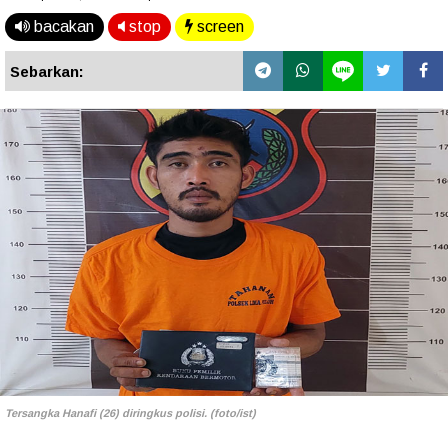
bacakan
stop
screen
Sebarkan:
Tersangka Hanafi (26) diringkus polisi. (foto/ist)