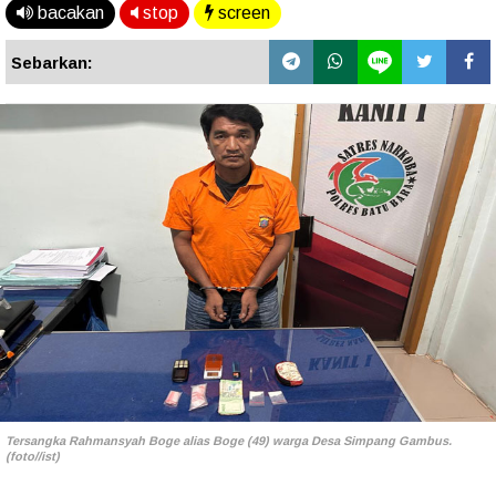
bacakan
stop
screen
Sebarkan:
Tersangka Rahmansyah Boge alias Boge (49) warga Desa Simpang Gambus.
(foto//ist)