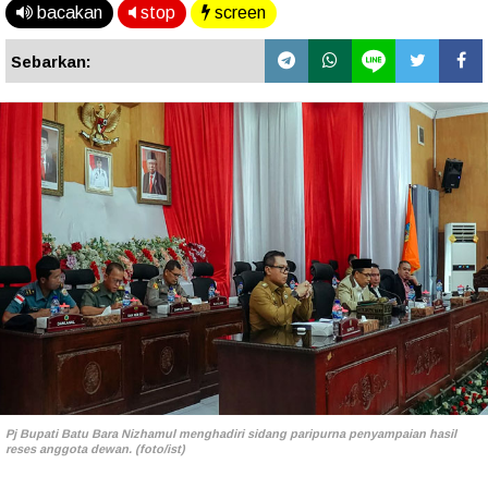
bacakan
stop
screen
Sebarkan:
Pj Bupati Batu Bara Nizhamul menghadiri sidang paripurna penyampaian hasil
reses anggota dewan. (foto/ist)