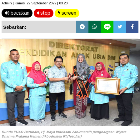
Admin | Kamis, 22 September 2022 | 03.20
bacakan
stop
screen
Sebarkan:
Bunda PUAD Batubara, Hj. Maya Indriasari Zahirmeraih penghargaan Wiyata
Dharma Pratama Kemendikbudristek RI.(foto/ist)