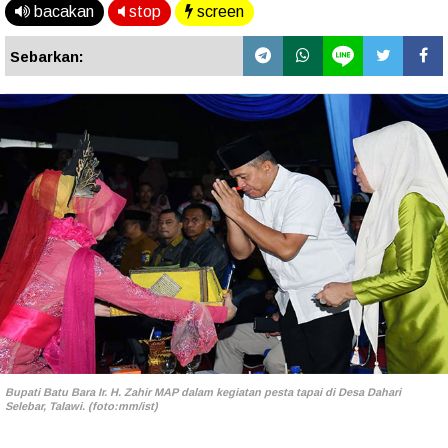
bacakan
stop
screen
Sebarkan:
Bupati Batu Bara Ir. H. Zahir MAP dalam kegiatan pesta tapai di Desa Dahari
Selebar, Talawi. (foto:mm/ist)