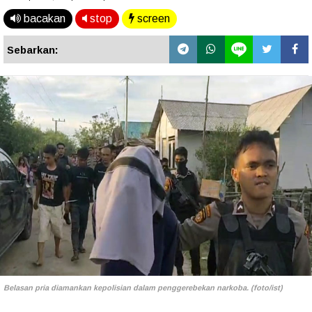
bacakan
stop
screen
Sebarkan:
Belasan pria diamankan kepolisian dalam penggerebekan narkoba. (foto/ist)