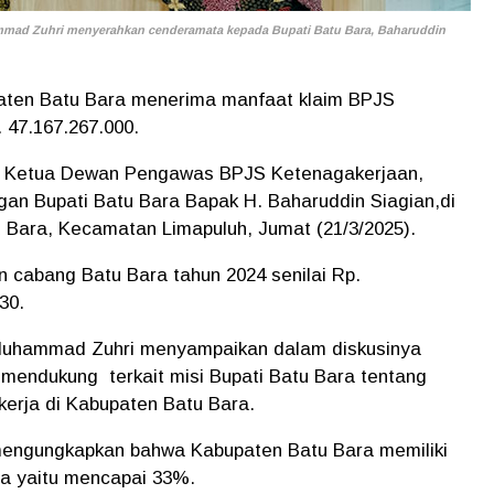
mad Zuhri menyerahkan cenderamata kepada Bupati Batu Bara, Baharuddin
aten Batu Bara menerima manfaat klaim BPJS
 47.167.267.000.
ung Ketua Dewan Pengawas BPJS Ketenagakerjaan,
an Bupati Batu Bara Bapak H. Baharuddin Siagian,di
u Bara, Kecamatan Limapuluh, Jumat (21/3/2025).
n cabang Batu Bara tahun 2024 senilai Rp.
30.
uhammad Zuhri menyampaikan dalam diskusinya
mendukung terkait misi Bupati Batu Bara tentang
ekerja di Kabupaten Batu Bara.
engungkapkan bahwa Kabupaten Batu Bara memiliki
ra yaitu mencapai 33%.