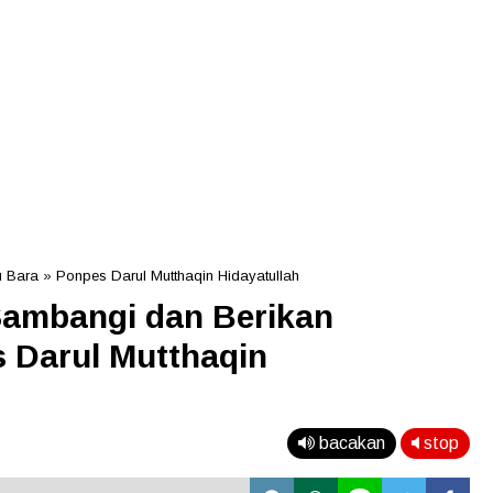
u Bara
»
Ponpes Darul Mutthaqin Hidayatullah
Sambangi dan Berikan
 Darul Mutthaqin
bacakan
stop