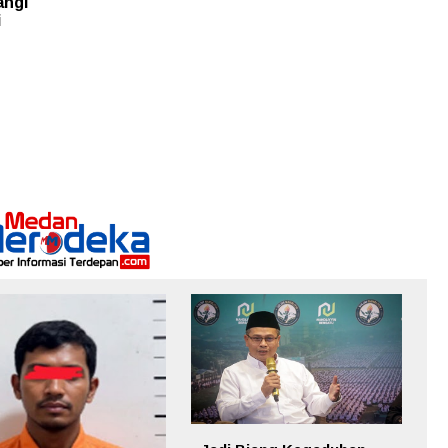
angi
i