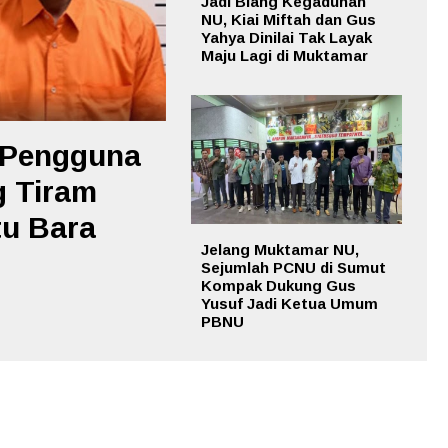
Jadi Biang Kegaduhan
NU, Kiai Miftah dan Gus
Yahya Dinilai Tak Layak
Maju Lagi di Muktamar
 Pengguna
g Tiram
tu Bara
Jelang Muktamar NU,
Sejumlah PCNU di Sumut
Kompak Dukung Gus
Yusuf Jadi Ketua Umum
PBNU