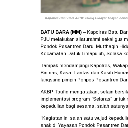
Kapolres Batu Bara AKBP Taufiq Hidayat Thayeb berfoto
BATU BARA (MM)
– Kapolres Batu Bar
PJU melakukan silaturahmi sekaligus me
Pondok Pesantren Darul Mutthaqin Hida
Kecamatan Datuk Limapuluh, Selasa ke
Tampak mendampingi Kapolres, Wakapol
Binmas, Kasat Lantas dan Kasih Huma
langsung pimpin Ponpes Pesantren Daru
AKBP Taufiq mengatakan, selain bersi
implementasi program “Selaras” untuk
kepedulian bagi sesama, salah satuny
“Kegiatan ini salah satu wujud kepedul
anak di Yayasan Pondok Pesantren Daru