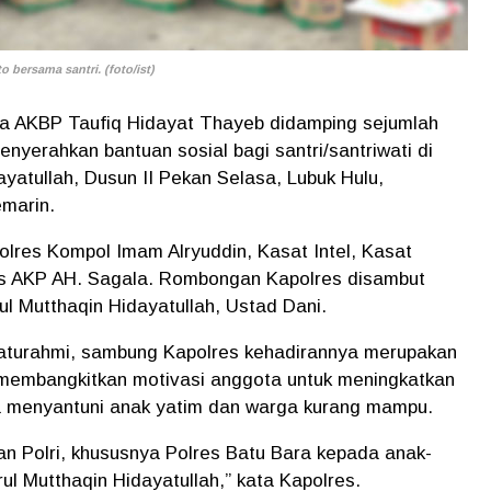
 bersama santri. (foto/ist)
a AKBP Taufiq Hidayat Thayeb didamping sejumlah
nyerahkan bantuan sosial bagi santri/santriwati di
yatullah, Dusun II Pekan Selasa, Lubuk Hulu,
marin.
res Kompol Imam Alryuddin, Kasat Intel, Kasat
s AKP AH. Sagala. Rombongan Kapolres disambut
l Mutthaqin Hidayatullah, Ustad Dani.
laturahmi, sambung Kapolres kehadirannya merupakan
 membangkitkan motivasi anggota untuk meningkatkan
a menyantuni anak yatim dan warga kurang mampu.
ian Polri, khususnya Polres Batu Bara kepada anak-
l Mutthaqin Hidayatullah,” kata Kapolres.